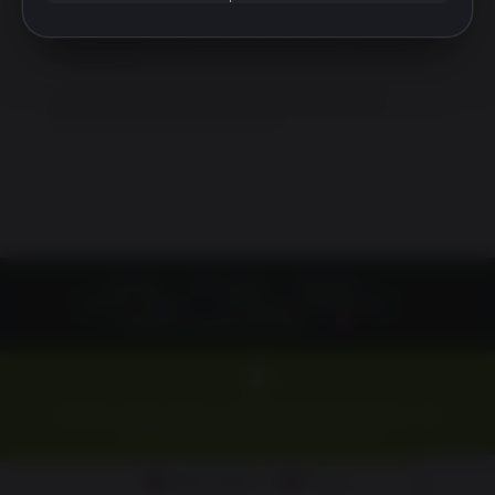
Pour toute commande supérieure à 12 unités (ou mention « frais de transport
indisponibles ») :
Merci de passer commande sans procéder au paiement. Nous vous
recontacterons au sujet des frais de transport.
Boutique
Mon compte
Newsletter
Mentions Légales
Politique de confidentialité
Conditions Générales de Vente
© 2024 Les Vergers de Ducy - SCEA Domaine de la Flaguerie - Tél.
+ 33 (0)2 31 80 28 65 - Tous droits réservés
English
(
Anglais
)
Français